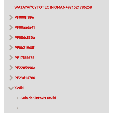
WATAYA(*CYTOTEC IN OMAN+971521786258
PF000ff89e
PF00aada41
PF08dc830a
PF0b219d8f
PF17f85675
PF2285990a
PF23d14780
XWiki
Guía de Sintaxis XWiki