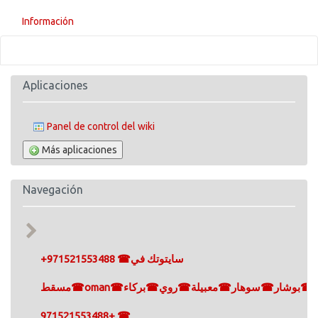
Información
Aplicaciones
Panel de control del wiki
Más aplicaciones
Navegación
+971521553488 ☎سايتوتك في
مسقط☎oman☎مسقط☎سيب☎صلالة☎بوشار☎سوهار☎معبيلة☎روي☎بركاء
+971521553488 ☎