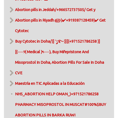
Abortion pills in Jeddah/+966572737505/ Get y
Abortion pills in Riyadh ௵)✔️+919387128459)✔️ Get
Cytotec
Buy Cytotec in Doha/)] ་༘࿐)][(+971521786258 )]
[(──୨( Medical )ৎ──), Buy Mifepristone And
Misoprostol In Doha, Abortion Pills For Sale In Doha​
CVE
Maestría en TIC Aplicadas a la Educación
NHS_ABORTION HELP OMAN_)+971521786258
PHARMACY MISOPROSTOL IN MUSCAT#100%$BUY
ABORTION PILLS IN BARKA RUWI